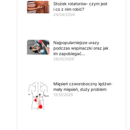
Stożek rotatorów- czym jest
i co z nim robić?
24/04/2026
Najpopularniejsze urazy
podczas wspinaczki oraz jak
im zapobiegać…
28/01/2026
Mięsień czworoboczny lędźwi-
mały mięsień, duży problem
13/12/2025