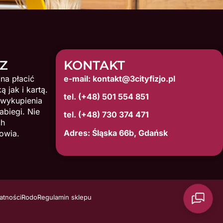
FZ
KONTAKT
na płacić
e-mail: kontakt@3cityfizjo.pl
 jak i kartą.
tel. (+48) 501 554 851
 wykupienia
abiegi. Nie
tel. (+48) 730 374 471
ch
Adres: Śląska 66b, Gdańsk
owia.
atności
Rodo
Regulamin sklepu