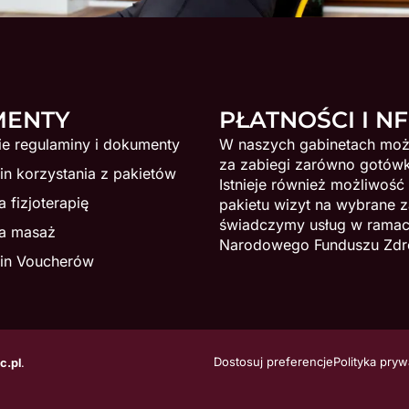
MENTY
PŁATNOŚCI I N
ie regulaminy i dokumenty
W naszych gabinetach moż
za zabiegi zarówno gotówką
n korzystania z pakietów
Istnieje również możliwość
 fizjoterapię
pakietu wizyt na wybrane z
świadczymy usług w rama
a masaż
Narodowego Funduszu Zdr
in Voucherów
Dostosuj preferencje
Polityka pryw
c.pl
.