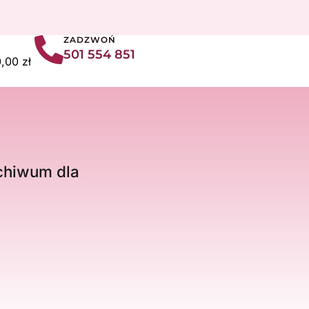
ZADZWOŃ
501 554 851
art
0,00
zł
chiwum dla