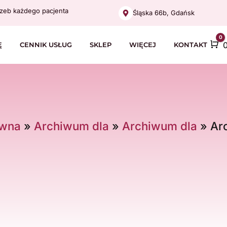
zeb każdego pacjenta
Śląska 66b, Gdańsk
0
C
Ę
CENNIK USŁUG
SKLEP
WIĘCEJ
KONTAKT
ówna
»
Archiwum dla
»
Archiwum dla
»
Ar