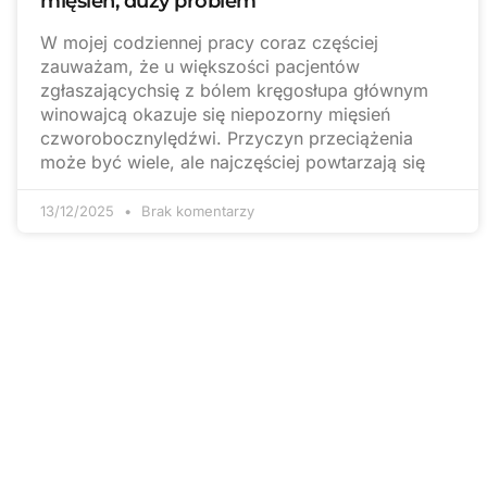
mięsień, duży problem
W mojej codziennej pracy coraz częściej
zauważam, że u większości pacjentów
zgłaszającychsię z bólem kręgosłupa głównym
winowajcą okazuje się niepozorny mięsień
czworobocznylędźwi. Przyczyn przeciążenia
może być wiele, ale najczęściej powtarzają się
13/12/2025
Brak komentarzy