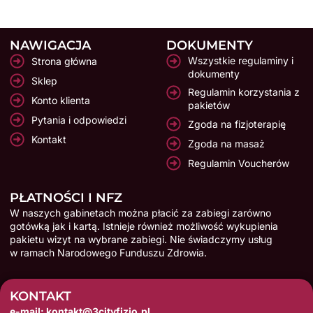
omną 
Laura 
ej. 
nych 
wiedzę 
jest 
Mogą 
mi gabi
NAWIGACJA
DOKUMENTY
i napra
niezwy
z całeg
netów 
Wszystkie regulaminy i
Strona główna
wdę 
kle 
o 
łącznie 
dokumenty
Sklep
widać, 
empaty
serdus
z oslaw
Regulamin korzystania z
że zale
czną 
zka 
onymi 
y
Konto klienta
pakietów
ży jej 
osobą, 
polecić 
w klinic
Pytania i odpowiedzi
Zgoda na fizjoterapię
na tym, 
zaanga
tego 
e 
Kontakt
Zgoda na masaż
żeby p
żowaną
specjal
KROJA
Regulamin Voucherów
omóc. 
, 
istę. 
NTY 
e
Na wiz
holisty
Komuni
TO KO
PŁATNOŚCI I NFZ
ycie 
cznie 
kacja 
SMOS . 
W naszych gabinetach można płacić za zabiegi zarówno
jest 
podcho
11/10, 
Andrze
gotówką jak i kartą. Istnieje również możliwość wykupienia
bardzo 
dzi 
ćwicze
j 
pakietu wizyt na wybrane zabiegi. Nie świadczymy usług
luźna 
do pacj
nia 
Zaleski
ą
w ramach Narodowego Funduszu Zdrowia.
i miła 
enta. 
i wizyty 
atmosf
Cieszę 
10/10 💯
 
KONTAKT
era, 
się, 
e-mail: kontakt@3cityfizjo.pl