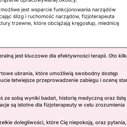
 możliwe jest wsparcie funkcjonowania narządów
ając ślizg i ruchomość narządów, fizjoterapeuta
tury trzewne, które obciążają kręgosłup, miednicę
ralną jest kluczowe dla efektywności terapii. Oto kilk
rtowe ubrania, które umożliwią swobodny dostęp
eucie łatwiejsze przeprowadzenie zabiegu i ocenę st
ś ze sobą wyniki badań, historię medyczną oraz listę
cje są istotne dla fizjoterapeuty w celu zrozumienia
lkie dolegliwości, które Cię niepokoją, oraz pytania,