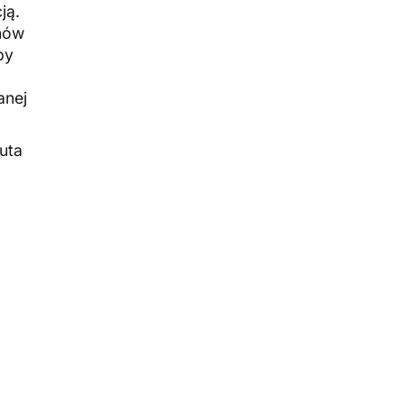
ją.
ynów
py
anej
uta