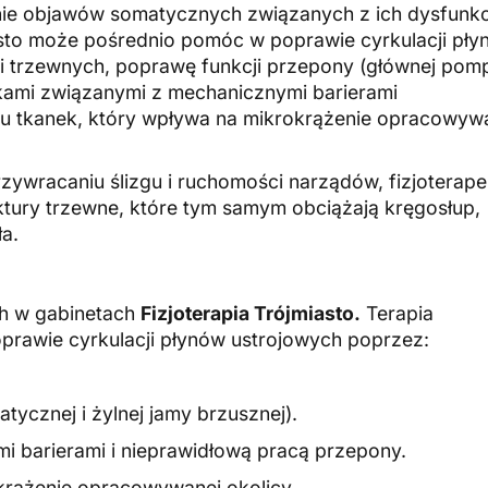
ie objawów somatycznych związanych z ich dysfunkc
iasto może pośrednio pomóc w poprawie cyrkulacji pł
zi trzewnych, poprawę funkcji przepony (głównej pom
zękami związanymi z mechanicznymi barierami
gu tkanek, który wpływa na mikrokrążenie opracowyw
zywracaniu ślizgu i ruchomości narządów, fizjoterape
ktury trzewne, które tym samym obciążają kręgosłup,
a.
ch w gabinetach
Fizjoterapia Trójmiasto.
Terapia
rawie cyrkulacji płynów ustrojowych poprzez:
tycznej i żylnej jamy brzusznej)
.
i barierami i nieprawidłową pracą przepony
.
krążenie opracowywanej okolicy
.