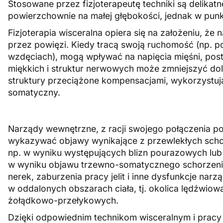
Stosowane przez fizjoterapeutę techniki są delikatn
powierzchownie na małej głębokości, jednak w punk
Fizjoterapia wisceralna opiera się na założeniu, ż
przez powięzi. Kiedy tracą swoją ruchomość (np. po
wzdęciach), mogą wpływać na napięcia mięśni, post
miękkich i struktur nerwowych może zmniejszyć dol
struktury przeciążone kompensacjami, wykorzystuj
somatyczny.
Narządy wewnętrzne, z racji swojego połączenia p
wykazywać objawy wynikające z przewlekłych scho
np. w wyniku występujących blizn pourazowych lu
w wyniku objawu trzewno-somatycznego schorzenia 
nerek, zaburzenia pracy jelit i inne dysfunkcje 
w oddalonych obszarach ciała, tj. okolica lędźwio
żołądkowo-przełykowych.
Dzięki odpowiednim technikom wisceralnym i pracy z