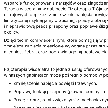
wsparcie funkcjonowania narządów oraz złagodzen
Terapia wisceralna w gabinecie Fizjoterapia Trójm
ustrojowych poprzez: zmniejszenie napięcia powię
limfatycznej i żylnej jamy brzusznej), pracę z obr
i nieprawidłową pracą przepony oraz poprawę śliz
okolicy.
Dzięki technikom wisceralnym, które pomagają w pr
zmniejsza napięcia mięśniowe wywołane przez stru
miednicę, żebra, oraz poprawia ogólną postawę ciał
Fizjoterapia wisceralna to jedna z usług oferowany
w naszych gabinetach może pośrednio pomóc w pop
Zmniejszenie napięcia powięzi trzewnych
.
Poprawę funkcji przepony (głównej pompy limfa
Pracę z obrzękami związanymi z mechanicznym
Poprawę ślizgu tkanek, który wpływa na mikro