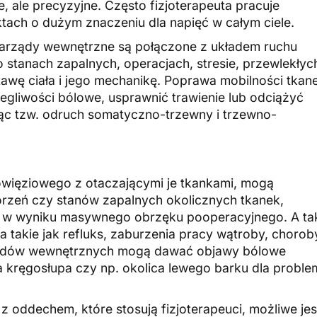
e, ale precyzyjne. Często fizjoterapeuta pracuje
tach o dużym znaczeniu dla napięć w całym ciele.
e narządy wewnętrzne są połączone z układem ruchu
 stanach zapalnych, operacjach, stresie, przewlekłyc
awę ciała i jego mechanikę. Poprawa mobilności tkan
egliwości bólowe, usprawnić trawienie lub odciążyć
ąc tzw. odruch somatyczno-trzewny i trzewno-
owięziowego z otaczającymi je tkankami, mogą
rzeń czy stanów zapalnych okolicznych tkanek,
b w wyniku masywnego obrzęku pooperacyjnego. A ta
takie jak refluks, zaburzenia pracy wątroby, chorob
narządów wewnętrznych mogą dawać objawy bólowe
wa kręgosłupa czy np. okolica lewego barku dla probl
 oddechem, które stosują fizjoterapeuci, możliwe jes