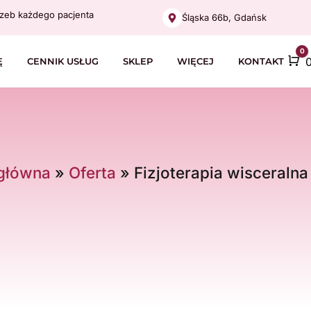
zeb każdego pacjenta
Śląska 66b, Gdańsk
0
C
Ę
CENNIK USŁUG
SKLEP
WIĘCEJ
KONTAKT
 główna
»
Oferta
»
Fizjoterapia wisceraln