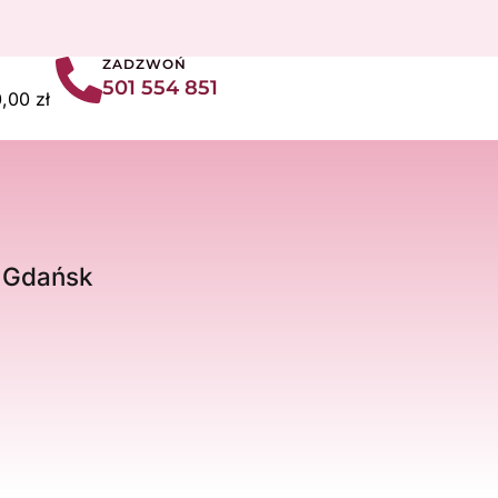
ZADZWOŃ
501 554 851
art
0,00
zł
a Gdańsk