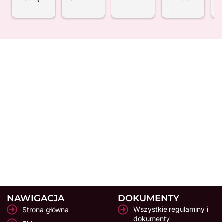
Super 
z zabie
u Sylwi 
cza 
fizjoter
gów 
Mądrze
zabiegi 
u
apeutk
i masaż
jewskie
FALĄ 
a 
y, 
j, aby 
UDERZ
i przem
ale dzis
wrócić 
ENIOW
iła 
iejsza 
do spra
Ą.Pelny 
osoba. 
wizyta 
wności 
profesj
Wszyst
pokazał
po skrę
onaliz
ko 
a 
ceniu 
m 
z
spokoj
mi inną 
kostki 
i empat
nie 
stronę 
na ścia
ia . 
tłumac
fizjoter
nce 
W odró
a
zy, 
apii. 
wspina
żnieniu 
ma ogr
Pani 
czkow
od zna
i
omną 
Laura 
ej. 
nych 
wiedzę 
jest 
Mogą 
mi gabi
NAWIGACJA
DOKUMENTY
i napra
niezwy
z całeg
netów 
Wszystkie regulaminy i
Strona główna
wdę 
kle 
o 
łącznie 
dokumenty