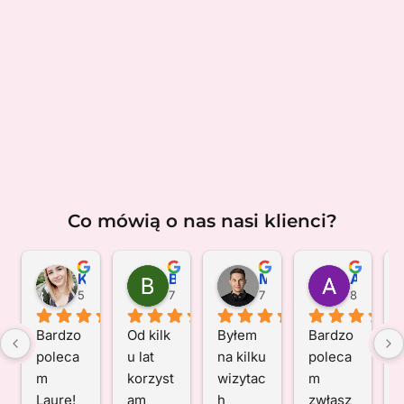
Co mówią o nas nasi klienci?
Karolina Kordalska
Barbara Turska
Mateusz Białowąs
Andrzej Zaleski
5 miesięcy temu
7 miesięcy temu
7 miesięcy temu
8 miesię
Bardzo 
Od kilk
Byłem 
Bardzo 
poleca
u lat 
na kilku 
poleca
m 
korzyst
wizytac
m 
Laurę! 
am 
h 
zwłasz
j