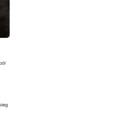
ból
bieg