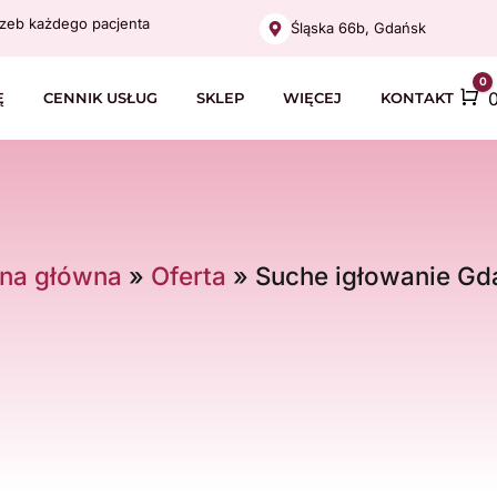
zeb każdego pacjenta
Śląska 66b, Gdańsk
0
C
Ę
CENNIK USŁUG
SKLEP
WIĘCEJ
KONTAKT
ona główna
»
Oferta
»
Suche igłowanie Gd