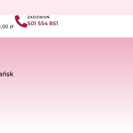
ZADZWOŃ
501 554 851
art
0,00
zł
ańsk