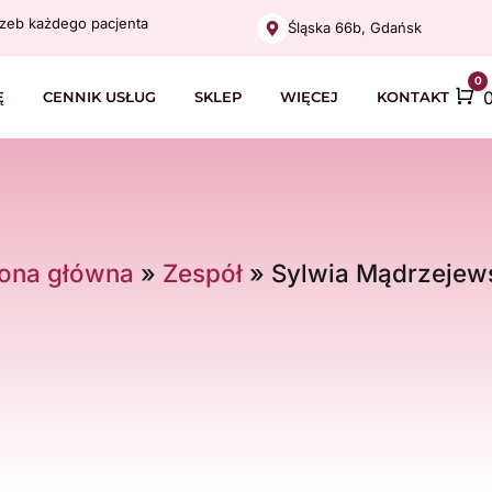
zeb każdego pacjenta
Śląska 66b, Gdańsk
0
C
Ę
CENNIK USŁUG
SKLEP
WIĘCEJ
KONTAKT
rona główna
»
Zespół
»
Sylwia Mądrzejew