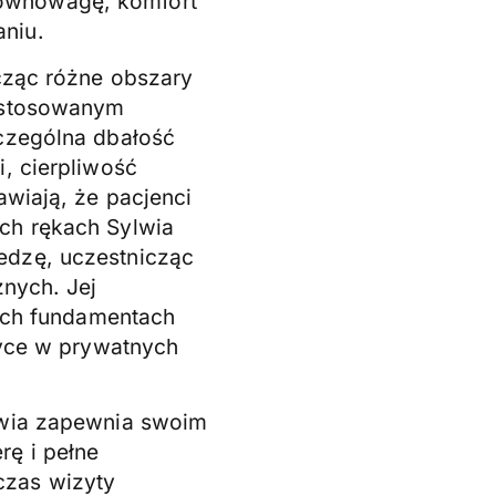
ównowagę, komfort
niu.
ącząc różne obszary
dostosowanym
zczególna dbałość
i, cierpliwość
awiają, że pacjenci
ch rękach Sylwia
edzę, uczestnicząc
znych. Jej
nych fundamentach
tyce w prywatnych
lwia zapewnia swoim
rę i pełne
czas wizyty