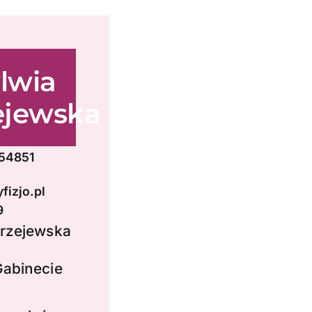
lwia
ejewska
554851
fizjo.pl
9
rzejewska
abinecie