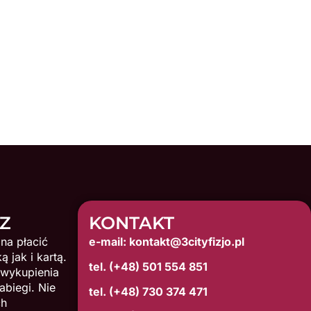
FZ
KONTAKT
na płacić
e-mail: kontakt@3cityfizjo.pl
 jak i kartą.
tel. (+48) 501 554 851
 wykupienia
abiegi. Nie
tel. (+48) 730 374 471
ch