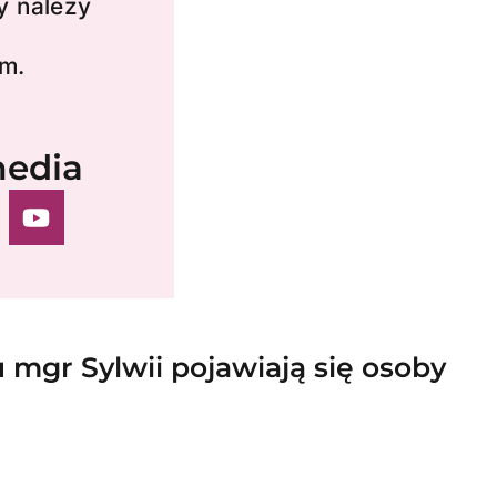
y należy
m.
media
 mgr Sylwii pojawiają się osoby