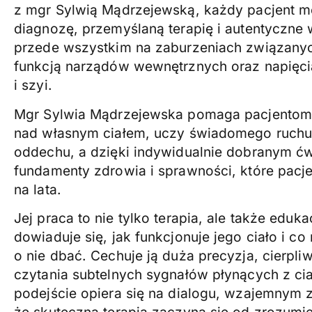
z mgr Sylwią Mądrzejewską, każdy pacjent mo
diagnozę, przemyślaną terapię i autentyczne 
przede wszystkim na zaburzeniach związanyc
funkcją narządów wewnętrznych oraz napięci
i szyi.
Mgr Sylwia Mądrzejewska pomaga pacjentom
nad własnym ciałem, uczy świadomego ruchu
oddechu, a dzięki indywidualnie dobranym ć
fundamenty zdrowia i sprawności, które pacj
na lata.
Jej praca to nie tylko terapia, ale także eduk
dowiaduje się, jak funkcjonuje jego ciało i co
o nie dbać. Cechuje ją duża precyzja, cierpli
czytania subtelnych sygnałów płynących z cia
podejście opiera się na dialogu, wzajemnym z
że skuteczna terapia zaczyna się od zrozumi