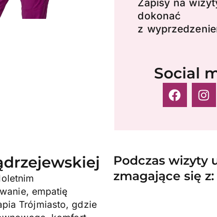
Zapisy na wizyt
dokonać
z wyprzedzenie
Social 
ądrzejewskiej
Podczas wizyty u
zmagające się z:
loletnim
wanie, empatię
apia Trójmiasto, gdzie