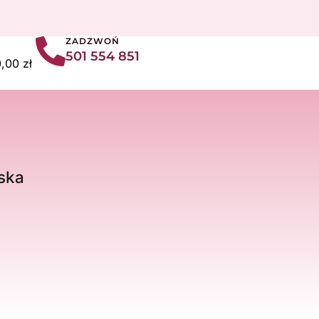
ZADZWOŃ
501 554 851
art
0,00
zł
ska