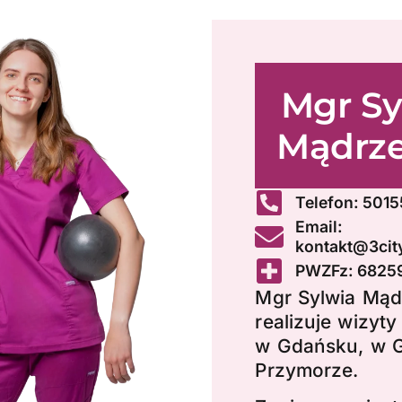
Mgr Sy
Mądrz
Telefon: 501
Email:
kontakt@3city
PWZFz: 6825
Mgr Sylwia Mąd
realizuje wizyty
w Gdańsku, w G
Przymorze.