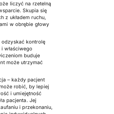
że liczyć na rzetelną
wsparcie. Skupia się
h z układem ruchu,
ami w obrębie głowy
 odzyskać kontrolę
 i właściwego
wiczeniom buduje
ent może utrzymać
acja – każdy pacjent
 może robić, by lepiej
wość i umiejętność
ła pacjenta. Jej
aufaniu i przekonaniu,
enia indywidualnych