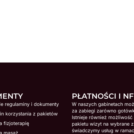
MENTY
PŁATNOŚCI I N
ie regulaminy i dokumenty
W naszych gabinetach moż
za zabiegi zarówno gotówką
n korzystania z pakietów
Istnieje również możliwość
 fizjoterapię
pakietu wizyt na wybrane z
świadczymy usług w rama
a masaż