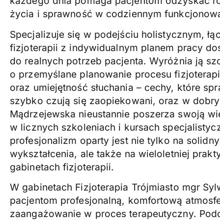
każdego dnia pomaga pacjentom odzyskać r
życia i sprawność w codziennym funkcjonowa
Specjalizuje się w podejściu holistycznym, ł
fizjoterapii z indywidualnym planem pracy 
do realnych potrzeb pacjenta. Wyróżnia ją s
o przemyślane planowanie procesu fizjoterapi
oraz umiejętność słuchania – cechy, które spr
szybko czują się zaopiekowani, oraz w dobry
Mądrzejewska nieustannie poszerza swoją wi
w licznych szkoleniach i kursach specjalistyc
profesjonalizm oparty jest nie tylko na solid
wykształcenia, ale także na wieloletniej prak
gabinetach fizjoterapii.
W gabinetach Fizjoterapia Trójmiasto mgr Sy
pacjentom profesjonalną, komfortową atmosfe
zaangażowanie w proces terapeutyczny. Pod