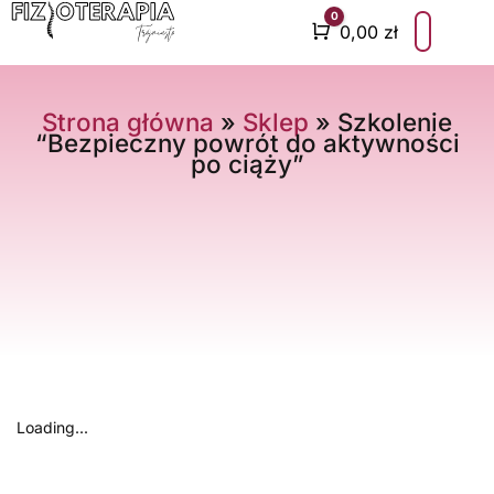
0
Cart
0,00
zł
UMÓW WIZYTĘ
CENNIK USŁUG
Strona główna
»
Sklep
»
Szkolenie
“Bezpieczny powrót do aktywności
po ciąży”
Loading...